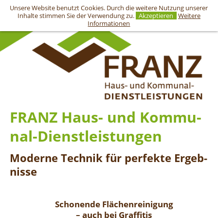
Unsere Website benutzt Cookies. Durch die weitere Nutzung unserer
Inhalte stimmen Sie der Verwendung zu.
Akzeptieren
Weitere
Informationen
FRANZ Haus- und Kom­mu­
nal-Dienst­leis­tun­gen
Mo­der­ne Tech­nik für per­fek­te Er­geb­
nis­se
Scho­nen­de Flä­chen­rei­ni­gung
– auch bei Graf­fi­tis