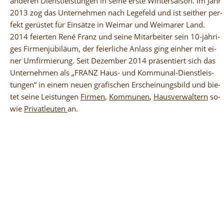
satz kom­men und ist so­mit oh­ne die Nut­
an­de­ren Dienst­leis­tun­gen in sei­ne ers­te Win­ter­sai­son. Im Jahr
zung von Lei­tern bes­tens ar­beits­schutz­
2013 zog das Un­ter­neh­men nach Le­ge­feld und ist seit­her per­
kon­form.
fekt ge­rüs­tet für Ein­sät­ze in Wei­mar und Wei­ma­rer Land.
2014 fei­er­ten René Franz und sei­ne Mit­ar­bei­ter sein 10-jäh­ri­
ges Fir­men­ju­bi­lä­um, der fei­er­li­che An­lass ging ein­her mit ei­
ner Um­fir­mie­rung. Seit De­zem­ber 2014 prä­sen­tiert sich das
Un­ter­neh­men als „FRANZ Haus- und Kom­mu­nal-Dienst­leis­
tun­gen“ in ei­nem neu­en gra­fi­schen Er­schei­nungs­bild und bie­
tet sei­ne Leis­tun­gen
Fir­men
,
Kom­mu­nen
,
Haus­ver­wal­tern
so­
wie
Pri­vat­leu­ten
an.